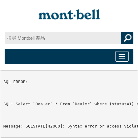
Toggle
navigat
SQL ERROR:

SQL: Select `Dealer`.* From `Dealer` where (status=1) a
Message: SQLSTATE[42000]: Syntax error or access viola