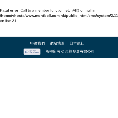
Fatal error
: Call to a member function fetchAll() on null in
/home/vhosts/www.montbell.com.hk/public_html/cms/system/2.11.
on line
21
聯絡我們
網站地圖
日本總社
版權所有 © 東輝發展有限公司