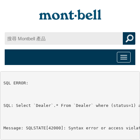
Toggle
navigat
SQL ERROR:

SQL: Select `Dealer`.* From `Dealer` where (status=1) a
Message: SQLSTATE[42000]: Syntax error or access viola