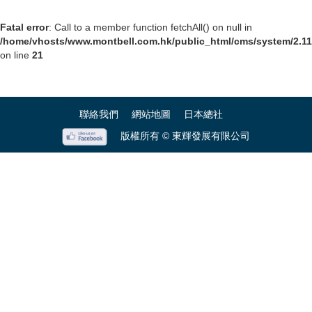
Fatal error
: Call to a member function fetchAll() on null in
/home/vhosts/www.montbell.com.hk/public_html/cms/system/2.11.
on line
21
聯絡我們
網站地圖
日本總社
版權所有 © 東輝發展有限公司