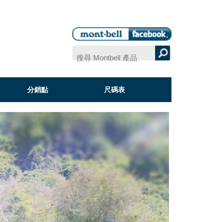
分銷點
尺碼表