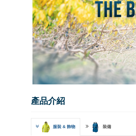
產品介紹
服裝 & 飾物
裝備