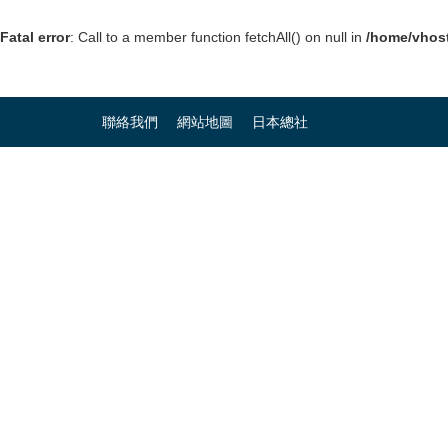
Fatal error
: Call to a member function fetchAll() on null in
/home/vhost
聯絡我們
網站地圖
日本總社