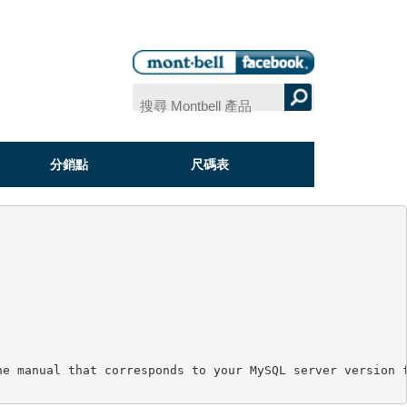
分銷點
尺碼表
e manual that corresponds to your MySQL server version f