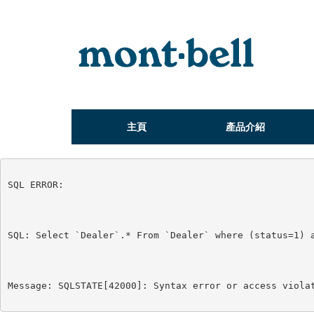
主頁
產品介紹
SQL ERROR:

SQL: Select `Dealer`.* From `Dealer` where (status=1) a
Message: SQLSTATE[42000]: Syntax error or access viola