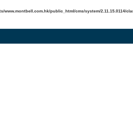
s/www.montbell.com.hk/public_html/cms/system/2.11.15.0114/cla