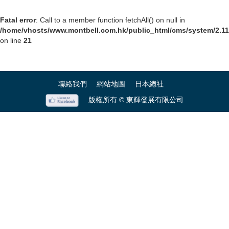
Fatal error
: Call to a member function fetchAll() on null in
/home/vhosts/www.montbell.com.hk/public_html/cms/system/2.11.
on line
21
聯絡我們
網站地圖
日本總社
版權所有 © 東輝發展有限公司