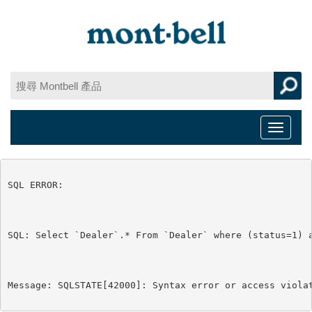
Toggle
navigat
SQL ERROR:

SQL: Select `Dealer`.* From `Dealer` where (status=1) a
Message: SQLSTATE[42000]: Syntax error or access viola