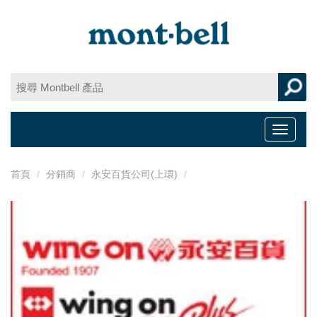
Toggle
navigat
首頁
分銷商
永安百貨公司(上環)