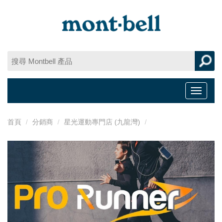
Toggle
navigat
首頁
分銷商
星光運動專門店 (九龍灣)