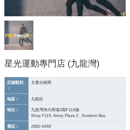
星光運動專門店 (九龍灣)
店舖類別
主要分銷商
︰
地區︰
九龍區
地址︰
九龍灣淘大商場2期F119舖
Shop F119, Amoy Plaza 2 , Kowloon Bay
電話︰
2882-0458