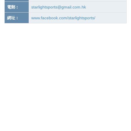
電郵︰
starlightsports@gmail.com.hk
網址︰
www.facebook.com/starlightsports/