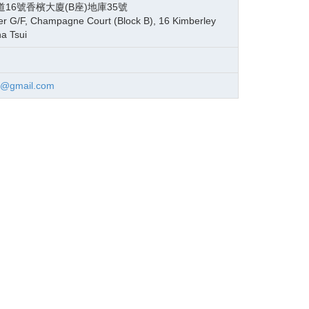
16號香檳大廈(B座)地庫35號
r G/F, Champagne Court (Block B), 16 Kimberley
a Tsui
r@gmail.com