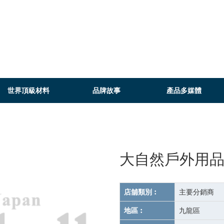
世界頂級材料
品牌故事
產品多媒體
大自然戶外用
店舖類別︰
主要分銷商
地區︰
九龍區