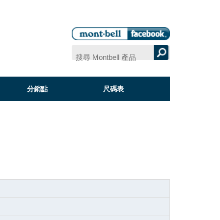
分銷點
尺碼表
品