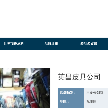
世界頂級材料
品牌故事
產品多媒體
英昌皮具公司
店舖類別︰
主要分銷商
地區︰
九龍區