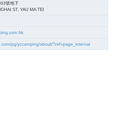
03號地下
GHAI ST, YAU MA TEI
ing.com.hk
.com/pg/yccamping/about/?ref=page_internal