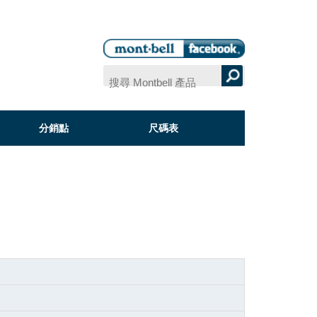
分銷點
尺碼表