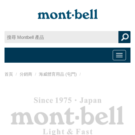
Toggle
navigat
首頁
分銷商
海威體育用品 (屯門)