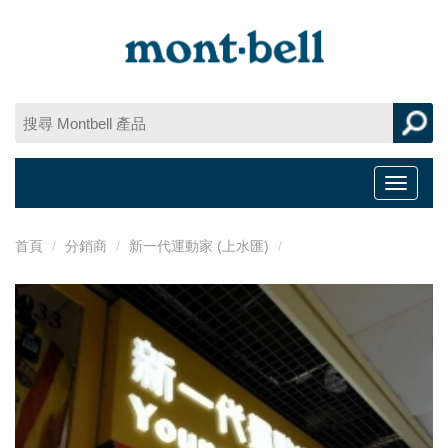
Toggle
navigat
首頁
分銷商
新一代運動家 (上水匯)