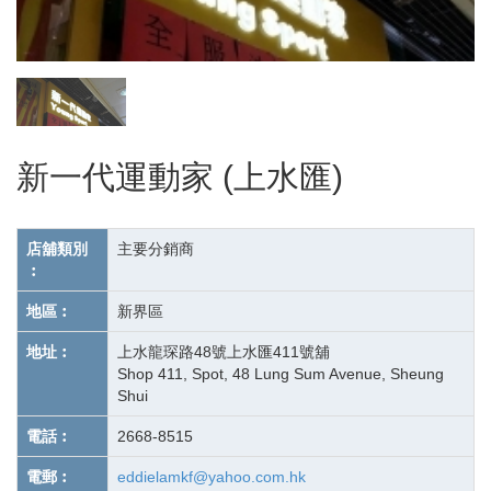
新一代運動家 (上水匯)
店舖類別
主要分銷商
︰
地區︰
新界區
地址︰
上水龍琛路48號上水匯411號舖
Shop 411, Spot, 48 Lung Sum Avenue, Sheung
Shui
電話︰
2668-8515
電郵︰
eddielamkf@yahoo.com.hk