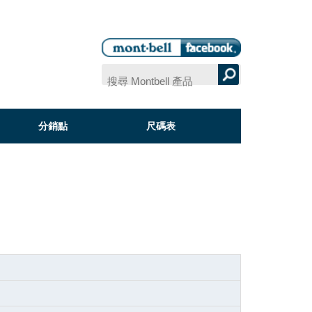
分銷點
尺碼表