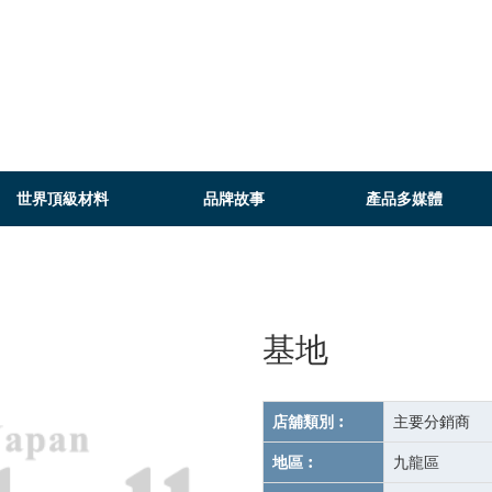
世界頂級材料
品牌故事
產品多媒體
基地
店舖類別︰
主要分銷商
地區︰
九龍區