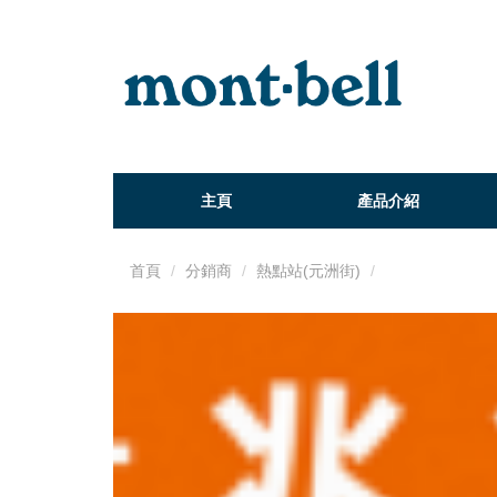
主頁
產品介紹
首頁
分銷商
熱點站(元洲街)