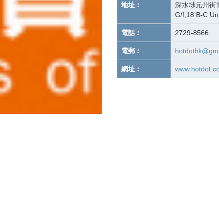
地址︰
深水埗元州街
G/f,18 B-C Un
電話︰
2729-8566
電郵︰
hotdothk@gma
網址︰
www.hotdot.c