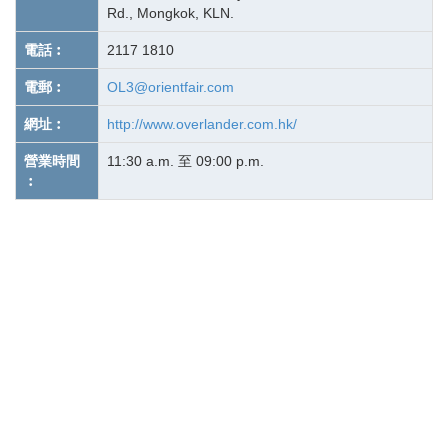
Rd., Mongkok, KLN.
電話︰
2117 1810
電郵︰
OL3@orientfair.com
網址︰
http://www.overlander.com.hk/
營業時間
11:30 a.m. 至 09:00 p.m.
︰