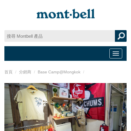
Toggle
navigat
首頁
分銷商
Base Camp@Mongkok