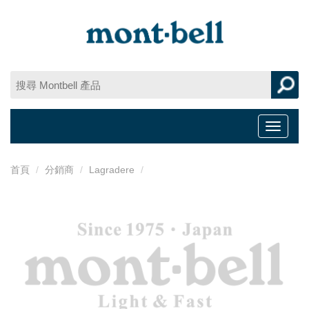
Toggle
navigat
首頁
分銷商
Lagradere