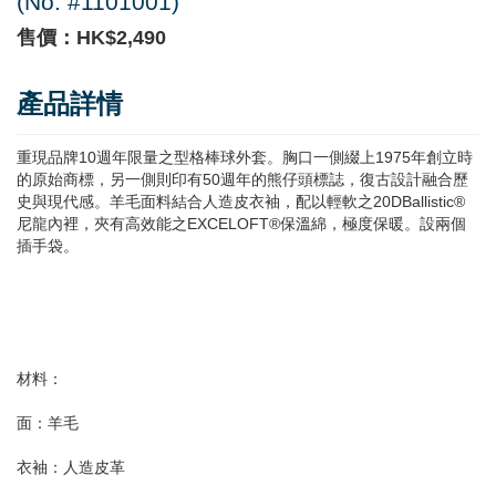
(No. #1101001)
售價：HK$2,490
產品詳情
重現品牌10週年限量之型格棒球外套。胸口一側綴上1975年創立時
的原始商標，另一側則印有50週年的熊仔頭標誌，復古設計融合歷
史與現代感。羊毛面料結合人造皮衣袖，配以輕軟之20DBallistic®
尼龍內裡，夾有高效能之EXCELOFT®保溫綿，極度保暖。設兩個
插手袋。
材料：
面：羊毛
衣袖：人造皮革