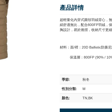
產品詳情
超輕量化內穿式圓領羽絨背心，
絹舒適無比，配合800FP羽絨
胸設計，易於捲摺，收納尺寸更
材料：面/裡：20D Ballistic防撕尼龍/
保溫層：800FP (90% / 10
季節:
秋冬
性別分類:
M
顏色:
TN,BK