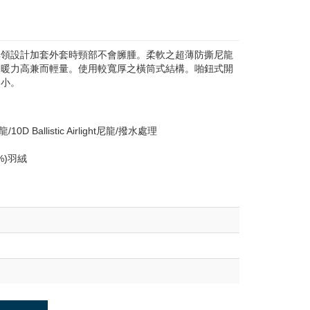
無領設計加套外套時頸部不會臃腫。柔軟之超薄防撕尼龍
，保暖力高兼而輕量。使用較寬厚之橫筒式結構。啪鈕式開
細小。
10D Ballistic Airlight尼龍/撥水處理
%)羽絨