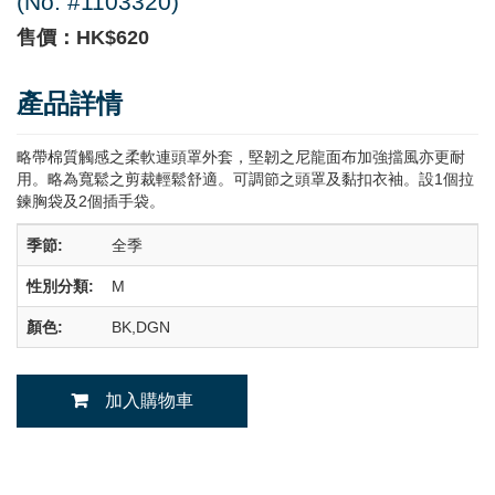
(No. #1103320)
售價：HK$620
產品詳情
略帶棉質觸感之柔軟連頭罩外套，堅韌之尼龍面布加強擋風亦更耐
用。略為寬鬆之剪裁輕鬆舒適。可調節之頭罩及黏扣衣袖。設1個拉
鍊胸袋及2個插手袋。
季節:
全季
性別分類:
M
顏色:
BK,DGN
加入購物車