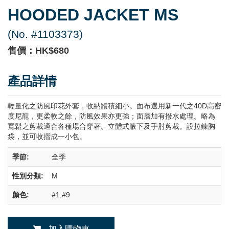
HOODED JACKET MS
(No. #1103373)
售價：HK$680
產品詳情
輕量化之防風印花外套，收納體積細小。面布選用新一代之40D高密
度尼龍，更柔軟之餘，防風效果亦更強；面層加有撥水處理。略為
寬鬆之剪裁適合各種場合穿著。立體式腋下及手肘剪裁。設拉鍊胸
袋，並可收摺成一小包。
季節:
全季
性別分類:
M
顏色:
#1,#9
加入購物車