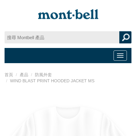
Toggle
navigat
首頁
產品
防風外套
WIND BLAST PRINT HOODED JACKET MS