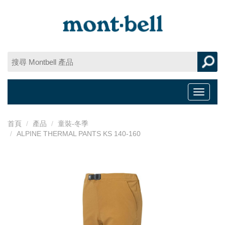
Toggle
navigat
首頁
產品
童裝-冬季
ALPINE THERMAL PANTS KS 140-160