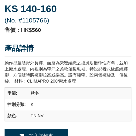
KS 140-160
(No. #1105766)
售價：HK$560
產品詳情
動作型童裝野外長褲。面層為緊密編織之擋風耐磨彈性布料，並加
上撥水處理。內裡則為帶汗之柔軟溫暖毛裡。特設忍者式橡筋繩褲
腳，方便隨時將褲腳拉高或捲高。設有腰帶。設兩個褲袋及一個後
袋。 材料：CLIMAPRO 200/撥水處理
季節:
秋冬
性別分類:
K
顏色:
TN,NV
加入購物車