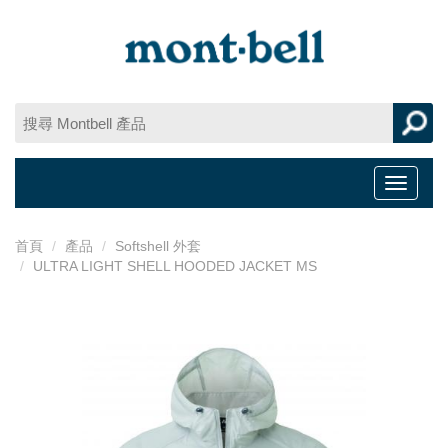
Toggle
navigat
首頁
產品
Softshell 外套
ULTRA LIGHT SHELL HOODED JACKET MS