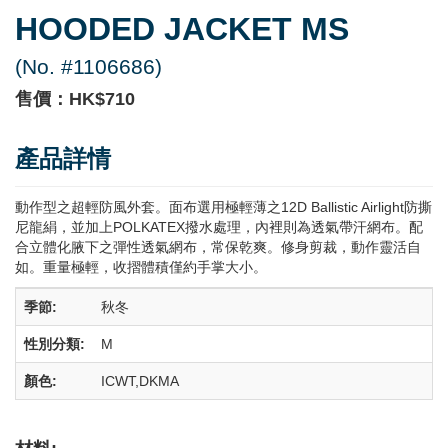
HOODED JACKET MS
(No. #1106686)
售價：HK$710
產品詳情
動作型之超輕防風外套。面布選用極輕薄之12D Ballistic Airlight防撕
尼龍絹，並加上POLKATEX撥水處理，內裡則為透氣帶汗網布。配
合立體化腋下之彈性透氣網布，常保乾爽。修身剪裁，動作靈活自
如。重量極輕，收摺體積僅約手掌大小。
季節:
秋冬
性別分類:
M
顏色:
ICWT,DKMA