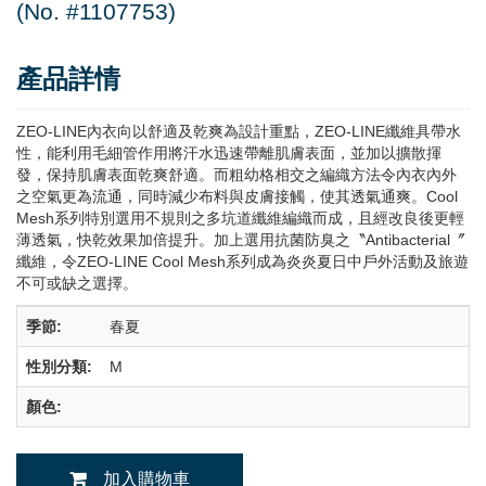
(No. #1107753)
產品詳情
ZEO-LINE內衣向以舒適及乾爽為設計重點，ZEO-LINE纖維具帶水
性，能利用毛細管作用將汗水迅速帶離肌膚表面，並加以擴散揮
發，保持肌膚表面乾爽舒適。而粗幼格相交之編織方法令內衣內外
之空氣更為流通，同時減少布料與皮膚接觸，使其透氣通爽。Cool
Mesh系列特別選用不規則之多坑道纖維編織而成，且經改良後更輕
薄透氣，快乾效果加倍提升。加上選用抗菌防臭之〝Antibacterial〞
纖維，令ZEO-LINE Cool Mesh系列成為炎炎夏日中戶外活動及旅遊
不可或缺之選擇。
季節:
春夏
性別分類:
M
顏色:
加入購物車