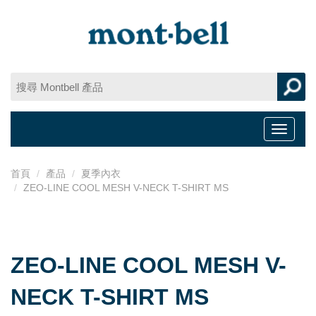
Toggle
navigat
首頁
產品
夏季內衣
ZEO-LINE COOL MESH V-NECK T-SHIRT MS
ZEO-LINE COOL MESH V-
NECK T-SHIRT MS