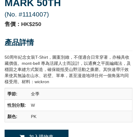
MARK 50TH
(No. #1114007)
售價：HK$250
產品詳情
50周年紀念女裝T-Shirt，圖案別緻，不僅適合日常穿著，亦極具收
藏價值。mont-bell 專為活躍人士而設計，以通爽之平面編織法，及
穩固之車縫方式製造，確保能抵受山野活動之撕磨。其快速帶汗效
果使其無論在山水、岩壁、單車，甚至漫遊地球任何一個角落均同
樣受用。材料：wickron
季節:
全季
性別分類:
W
顏色:
PK
加入購物車