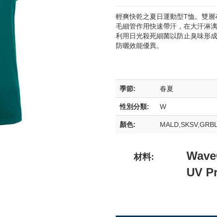
輕爽快乾之夏日運動型T恤。雙層
毛細管作用快速帶汗，在大汗淋
利用日光殺死細菌以防止臭味形成
防曬效能優異。
季節:
春夏
性別分類:
W
顏色:
MALD,SKSV,GRB
Wave
材料:
UV Pr