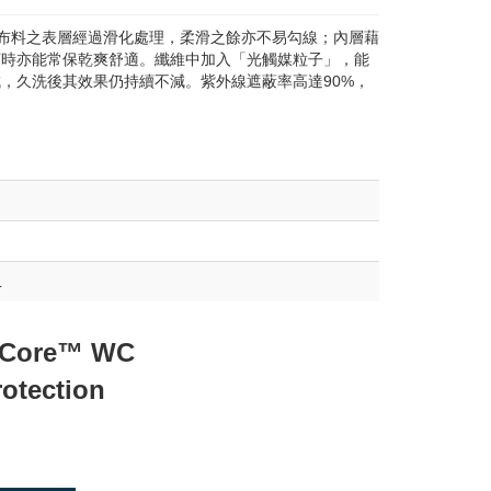
布料之表層經過滑化處理，柔滑之餘亦不易勾線；內層藉
漓時亦能常保乾爽舒適。纖維中加入「光觸媒粒子」，能
，久洗後其效果仍持續不減。紫外線遮蔽率高達90%，
L
Core™ WC
otection