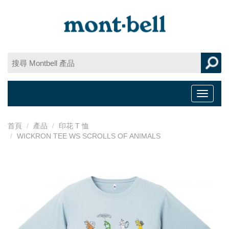
Toggle
navigat
首頁
產品
印花 T 恤
WICKRON TEE WS SCROLLS OF ANIMALS