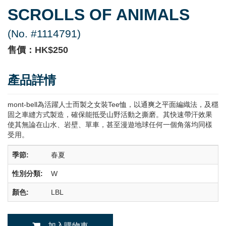
SCROLLS OF ANIMALS
(No. #1114791)
售價：HK$250
產品詳情
mont-bell為活躍人士而製之女裝Tee恤，以通爽之平面編織法，及穩
固之車縫方式製造，確保能抵受山野活動之撕磨。其快速帶汗效果
使其無論在山水、岩壁、單車，甚至漫遊地球任何一個角落均同樣
受用。
季節:
春夏
性別分類:
W
顏色:
LBL
加入購物車