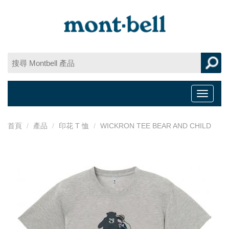
Toggle
navigat
首頁
產品
印花 T 恤
WICKRON TEE BEAR AND CHILD