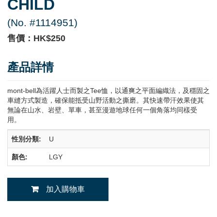
CHILD
(No. #1114951)
售價：HK$250
產品詳情
mont-bell為活躍人士而製之Tee恤，以通爽之平面編織法，及穩固之
車縫方式製造，確保能抵受山野活動之撕磨。其快速帶汗效果使其
無論在山水、岩壁、單車，甚至漫遊地球任何一個角落均同樣受
用。
性別分類:
U
顏色:
LGY
加入購物車