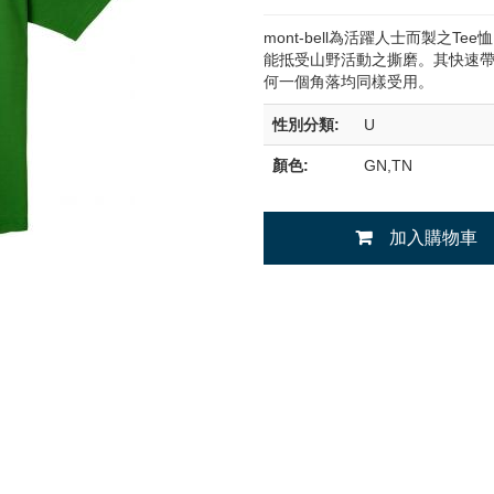
mont-bell為活躍人士而製之
能抵受山野活動之撕磨。其快速
何一個角落均同樣受用。
性別分類:
U
顏色:
GN,TN
加入購物車