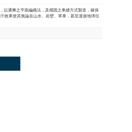
Tee恤，以通爽之平面編織法，及穩固之車縫方式製造，確保
帶汗效果使其無論在山水、岩壁、單車，甚至漫遊地球任