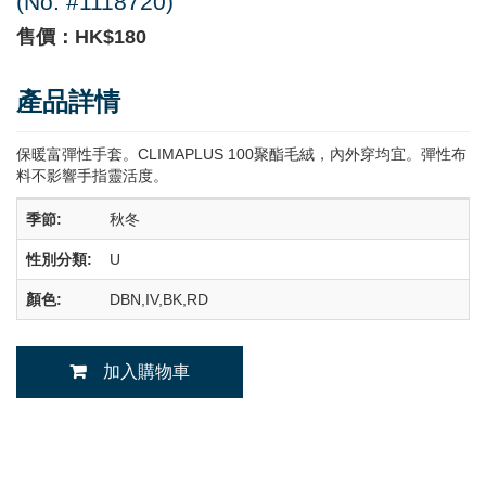
(No. #1118720)
售價：HK$180
產品詳情
保暖富彈性手套。CLIMAPLUS 100聚酯毛絨，內外穿均宜。彈性布
料不影響手指靈活度。
季節:
秋冬
性別分類:
U
顏色:
DBN,IV,BK,RD
加入購物車