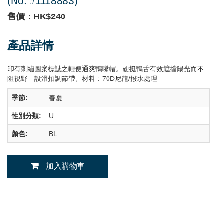
(No. #1118883)
售價：HK$240
產品詳情
印有刺繡圖案標誌之輕便通爽鴨嘴帽。硬挺鴨舌有效遮擋陽光而不
阻視野，設滑扣調節帶。材料：70D尼龍/撥水處理
季節:
春夏
性別分類:
U
顏色:
BL
加入購物車