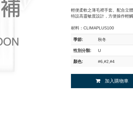
輕便柔軟之薄毛裡手套。配合立
特設高靈敏度設計，方便操作輕
材料：CLIMAPLUS100
季節:
秋冬
性別分類:
U
顏色:
#6,#2,#4
加入購物車