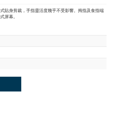
體式貼身剪裁，手指靈活度幾乎不受影響。拇指及食指端
觸式屏幕。