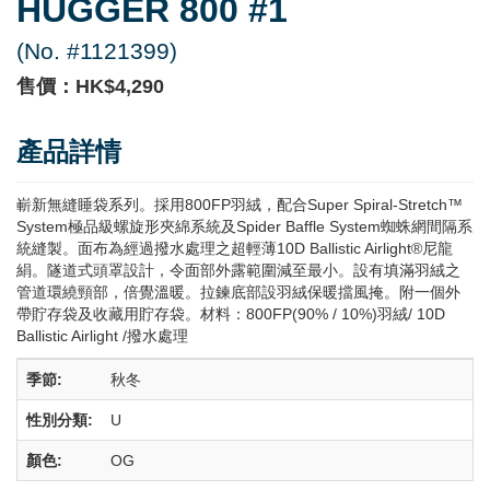
HUGGER 800 #1
(No. #1121399)
售價：HK$4,290
產品詳情
嶄新無縫睡袋系列。採用800FP羽絨，配合Super Spiral-Stretch™
System極品級螺旋形夾綿系統及Spider Baffle System蜘蛛網間隔系
統縫製。面布為經過撥水處理之超輕薄10D Ballistic Airlight®尼龍
絹。隧道式頭罩設計，令面部外露範圍減至最小。設有填滿羽絨之
管道環繞頸部，倍覺溫暖。拉鍊底部設羽絨保暖擋風掩。附一個外
帶貯存袋及收藏用貯存袋。材料：800FP(90% / 10%)羽絨/ 10D
Ballistic Airlight /撥水處理
季節:
秋冬
性別分類:
U
顏色:
OG