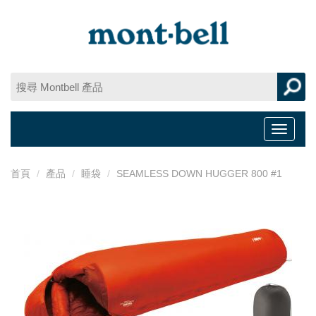
Toggle
navigat
首頁
產品
睡袋
SEAMLESS DOWN HUGGER 800 #1