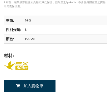
4.耐壓，睡袋底部往往因受壓而減低保暖，但耐壓之
不會受身體重量之擠壓
Spider Yarn
而失去保暖度。
季節:
秋冬
性別分類:
U
顏色:
BASM
材料:
加入購物車