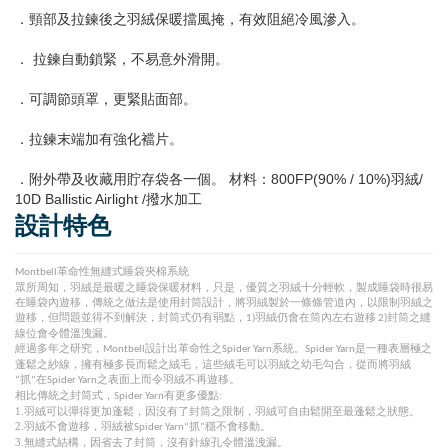
．頸部及拉鍊後之羽絨保暖擋風掩，有效阻絕冷風滲入。
． 拉鍊自動鎖緊，不易意外滑開。
．可調節頭罩，更緊貼面部。
．拉鍊末端加有強化襠片。
．附外帶及收藏用貯存袋各一個。 材料：800FP(90% / 10%)羽絨/
10D Ballistic Airlight /撥水加工
設計特色
革命性無縫式睡袋夾棉系統
Montbell
眾所周知，羽絨是最暖之睡袋保暖材料，只是，優質之羽絨十分輕軟，製成睡袋時很易
在睡袋內遊移，傳統之做法是使用封筒設計，將羽絨製於一條條管道內，以限制羽絨之
遊移，但問題並得不到解決，封筒式仍有弱點，
羽絨仍會在筒內左右遊移
封筒之縫
1)
2)
線位會令體溫洩漏。
經過多年之研究，
設計出革命性之
系統。
是一種表層極之
Montbell
Spider Yarn
Spider Yarn
蓬鬆之紗線，擁有極多長而鬆之絨毛，這些絨毛可以羽絨之幼毛勾合，從而將羽絨
抓
在
之表面上而令羽絨不再遊移。
“
”
Spider Yarn
相比傳統之封筒式，
有更多優點
Spider Yarn
:
1.羽絨可以彈得更加蓬鬆，因沒有了封筒之限制，羽絨可自由鬆開至最蓬鬆之狀態。
2.羽絨不會遊移，羽絨被
抓
穩不會移動。
Spider Yarn“
”
3.無縫式結構，因省去了封筒，沒有針線孔令體溫洩漏。