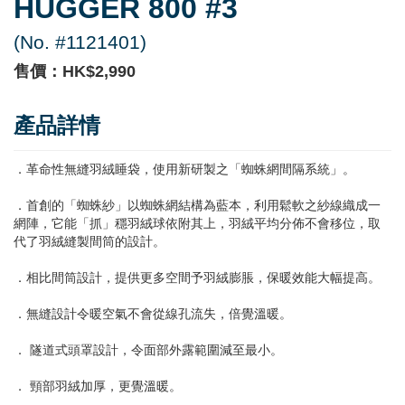
HUGGER 800 #3
(No. #1121401)
售價：HK$2,990
產品詳情
．革命性無縫羽絨睡袋，使用新研製之「蜘蛛網間隔系統」。
．首創的「蜘蛛紗」以蜘蛛網結構為藍本，利用鬆軟之紗線織成一
網陣，它能「抓」穩羽絨球依附其上，羽絨平均分佈不會移位，取
代了羽絨縫製間筒的設計。
．相比間筒設計，提供更多空間予羽絨膨脹，保暖效能大幅提高。
．無縫設計令暖空氣不會從線孔流失，倍覺溫暖。
． 隧道式頭罩設計，令面部外露範圍減至最小。
． 頸部羽絨加厚，更覺溫暖。