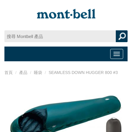
Toggle
navigat
首頁
產品
睡袋
SEAMLESS DOWN HUGGER 800 #3