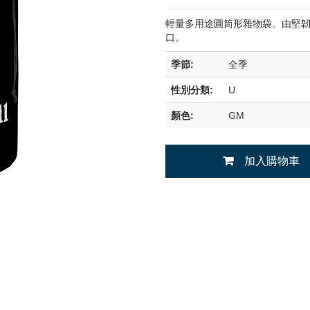
輕量多用途圓筒形雜物袋。由堅韌之
口。
季節:
全季
性別分類:
U
顏色:
GM
加入購物車