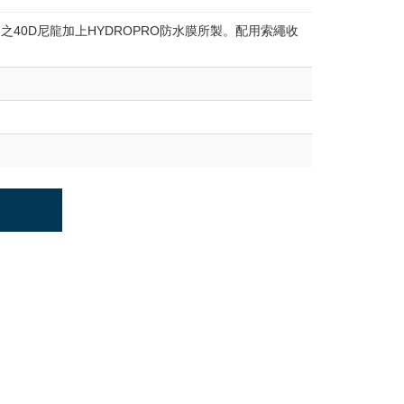
40D尼龍加上HYDROPRO防水膜所製。配用索繩收