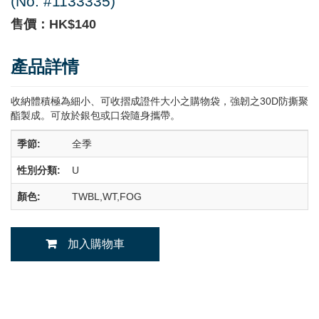
(No. #1133335)
售價：HK$140
產品詳情
收納體積極為細小、可收摺成證件大小之購物袋，強韌之30D防撕聚
酯製成。可放於銀包或口袋隨身攜帶。
季節:
全季
性別分類:
U
顏色:
TWBL,WT,FOG
加入購物車