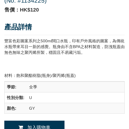
(No. #1134225)
售價：HK$120
產品詳情
豐富色彩圖案系列之500ml闊口水瓶，印有戶外風格的圖案，為傳統
水瓶帶來耳目一新的感覺。瓶身由不含BPA之材料製造，防洩瓶蓋由
無色無味之聚丙烯所製，穩固且不易藏污垢。
材料：飽和聚酯樹脂(瓶身)/聚丙烯(瓶蓋)
季節:
全季
性別分類:
U
顏色:
GY
加入購物車