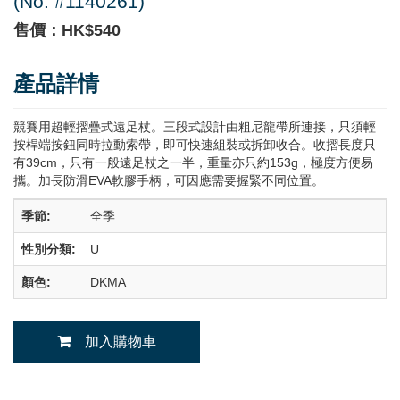
(No. #1140261)
售價：HK$540
產品詳情
競賽用超輕摺疊式遠足杖。三段式設計由粗尼龍帶所連接，只須輕
按桿端按鈕同時拉動索帶，即可快速組裝或拆卸收合。收摺長度只
有39cm，只有一般遠足杖之一半，重量亦只約153g，極度方便易
攜。加長防滑EVA軟膠手柄，可因應需要握緊不同位置。
季節:
全季
性別分類:
U
顏色:
DKMA
加入購物車