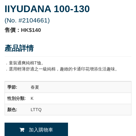
IIYUDANA 100-130
(No. #2104661)
售價：HK$140
產品詳情
．童裝通爽純棉T恤。
．選用輕薄舒適之一級純棉，趣緻的卡通印花增添生活趣味。
季節:
春夏
性別分類:
K
顏色:
LTTQ
加入購物車