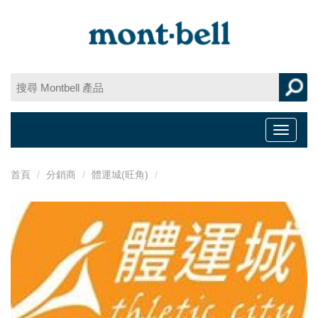
Toggle
navigat
首頁
分銷商
體運城(旺角)