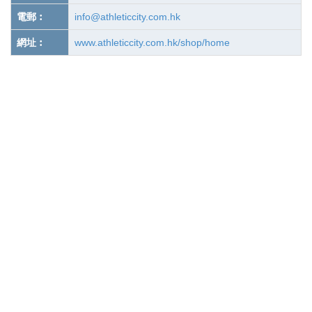
電郵︰
info@athleticcity.com.hk
網址︰
www.athleticcity.com.hk/shop/home