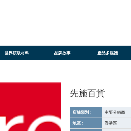
世界頂級材料
品牌故事
產品多媒體
先施百貨
店舖類別︰
主要分銷商
地區︰
香港區