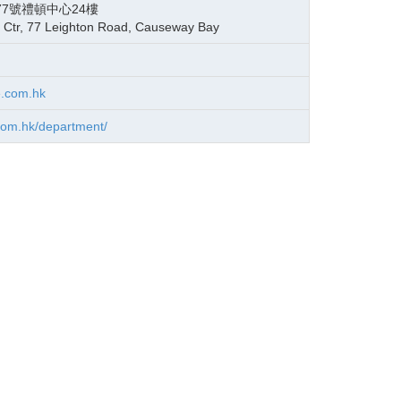
7號禮頓中心24樓
n Ctr, 77 Leighton Road, Causeway Bay
.com.hk
com.hk/department/