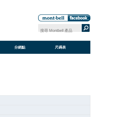
分銷點
尺碼表