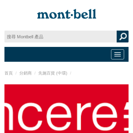
Toggle
navigat
首頁
分銷商
先施百貨 (中環)