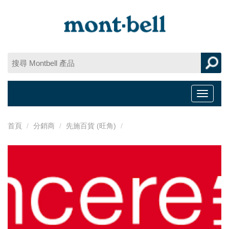
Toggle
navigat
首頁
分銷商
先施百貨 (旺角)