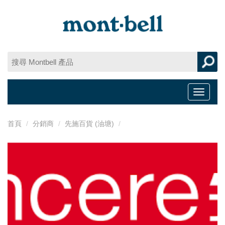
Toggle
navigat
首頁
分銷商
先施百貨 (油塘)